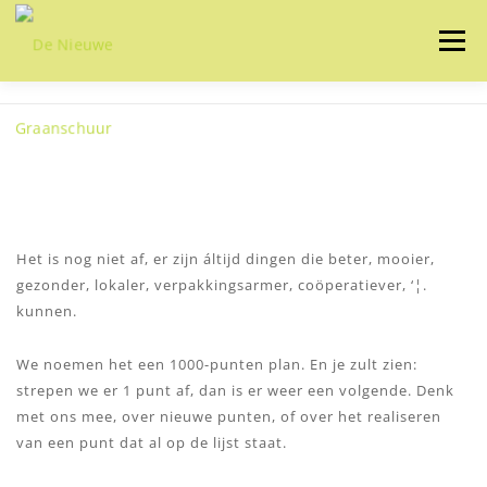
Ga
naar
Menu
de
inhoud
HOME
OVER ONS
ONZE IDEALEN
ONZE ACTIVITEITEN
ZELF MAKEN
NIEUWS
CONTACT
Het is nog niet af, er zijn áltijd dingen die beter, mooier,
gezonder, lokaler, verpakkingsarmer, coöperatiever, ‘¦.
kunnen.
We noemen het een 1000-punten plan. En je zult zien:
strepen we er 1 punt af, dan is er weer een volgende. Denk
met ons mee, over nieuwe punten, of over het realiseren
van een punt dat al op de lijst staat.