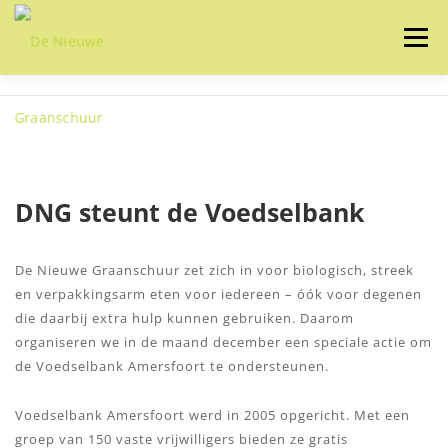
Ga
naar
Menu
de
inhoud
HOME
OVER ONS
ONZE IDEALEN
ONZE ACTIVITEITEN
ZELF MAKEN
NIEUWS
CONTACT
DNG steunt de Voedselbank
De Nieuwe Graanschuur zet zich in voor biologisch, streek
en verpakkingsarm eten voor iedereen – óók voor degenen
die daarbij extra hulp kunnen gebruiken. Daarom
organiseren we in de maand december een speciale actie om
de Voedselbank Amersfoort te ondersteunen.
Voedselbank Amersfoort werd in 2005 opgericht. Met een
groep van 150 vaste vrijwilligers bieden ze gratis