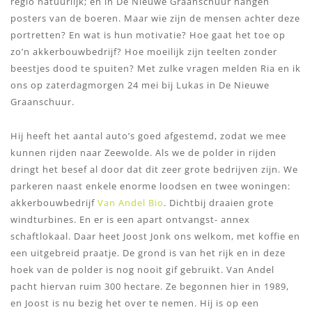
regio natuurlijk; en in De Nieuwe Graanschuur hangen
posters van de boeren. Maar wie zijn de mensen achter deze
portretten? En wat is hun motivatie? Hoe gaat het toe op
zo’n akkerbouwbedrijf? Hoe moeilijk zijn teelten zonder
beestjes dood te spuiten? Met zulke vragen melden Ria en ik
ons op zaterdagmorgen 24 mei bij Lukas in De Nieuwe
Graanschuur.
Hij heeft het aantal auto’s goed afgestemd, zodat we mee
kunnen rijden naar Zeewolde. Als we de polder in rijden
dringt het besef al door dat dit zeer grote bedrijven zijn. We
parkeren naast enkele enorme loodsen en twee woningen:
akkerbouwbedrijf
Van Andel Bio
. Dichtbij draaien grote
windturbines. En er is een apart ontvangst- annex
schaftlokaal. Daar heet Joost Jonk ons welkom, met koffie en
een uitgebreid praatje. De grond is van het rijk en in deze
hoek van de polder is nog nooit gif gebruikt. Van Andel
pacht hiervan ruim 300 hectare. Ze begonnen hier in 1989,
en Joost is nu bezig het over te nemen. Hij is op een