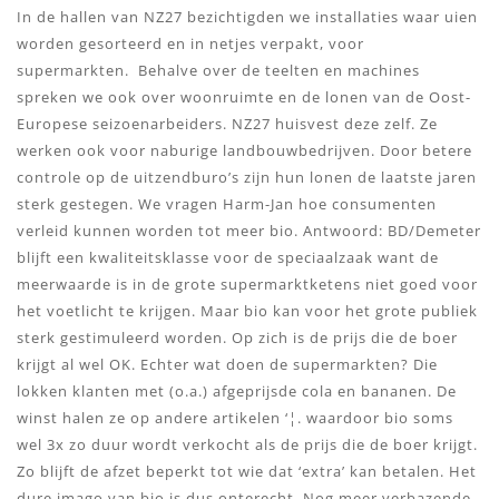
In de hallen van NZ27 bezichtigden we installaties waar uien
worden gesorteerd en in netjes verpakt, voor
supermarkten. Behalve over de teelten en machines
spreken we ook over woonruimte en de lonen van de Oost-
Europese seizoenarbeiders. NZ27 huisvest deze zelf. Ze
werken ook voor naburige landbouwbedrijven. Door betere
controle op de uitzendburo’s zijn hun lonen de laatste jaren
sterk gestegen. We vragen Harm-Jan hoe consumenten
verleid kunnen worden tot meer bio. Antwoord: BD/Demeter
blijft een kwaliteitsklasse voor de speciaalzaak want de
meerwaarde is in de grote supermarktketens niet goed voor
het voetlicht te krijgen. Maar bio kan voor het grote publiek
sterk gestimuleerd worden. Op zich is de prijs die de boer
krijgt al wel OK. Echter wat doen de supermarkten? Die
lokken klanten met (o.a.) afgeprijsde cola en bananen. De
winst halen ze op andere artikelen ‘¦. waardoor bio soms
wel 3x zo duur wordt verkocht als de prijs die de boer krijgt.
Zo blijft de afzet beperkt tot wie dat ‘extra’ kan betalen. Het
dure imago van bio is dus onterecht. Nog meer verbazende