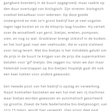
gangbare boerderij in de buurt opgegroeid, maar raakte op
den duur overtuigd van biologisch. Zijn streven: biologisch
voedsel betaalbaar voor iedereen. Op deze goede
ondergrond en met zo’n groot bedrijf kan je veel oogsten
tegen lage kosten en zo de kiloprijs laag houden. Hij vertelt
over de wisselteelt van gerst, bietjes, erwten, pompoen,
uien, en nog zo wat. Grasklaver brengt stikstof in de bodem,
en het loof gaat naar een veehouder, die er vaste stalmest
voor terug levert. Met bio-bietjes is het inmiddels gelukt om
de prijs in de buurt te krijgen van de prijs die supermarkten
betalen voor ‘gif’-bietjes. Die zeggen nu: laten we dan maar
helemáál overstappen op bio-bietjes! Hopelijk gaat dit ook
een keer lukken voor andere gewassen.
Een tweede poot van het bedrijf is opslag en verwerking.
Naast koelcellen bezoeken we een hal met een rij machines
waar bietjes worden gewassen en automatisch gesorteerd
op grootte. Zowat de hele Nederlandse bio-bietjesoogst, van
zo’n 15 telers, wordt hier verwerkt. (Een groot deel gaat