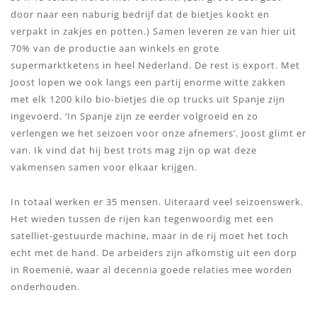
door naar een naburig bedrijf dat de bietjes kookt en
verpakt in zakjes en potten.) Samen leveren ze van hier uit
70% van de productie aan winkels en grote
supermarktketens in heel Nederland. De rest is export. Met
Joost lopen we ook langs een partij enorme witte zakken
met elk 1200 kilo bio-bietjes die op trucks uit Spanje zijn
ingevoerd. ‘In Spanje zijn ze eerder volgroeid en zo
verlengen we het seizoen voor onze afnemers’. Joost glimt er
van. Ik vind dat hij best trots mag zijn op wat deze
vakmensen samen voor elkaar krijgen.
In totaal werken er 35 mensen. Uiteraard veel seizoenswerk.
Het wieden tussen de rijen kan tegenwoordig met een
satelliet-gestuurde machine, maar in de rij moet het toch
echt met de hand. De arbeiders zijn afkomstig uit een dorp
in Roemenië, waar al decennia goede relaties mee worden
onderhouden.