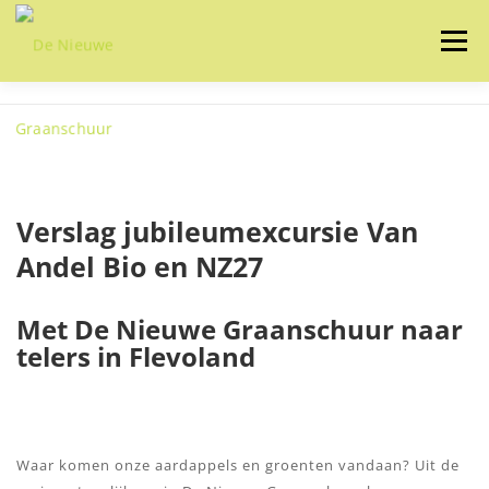
Ga
naar
Menu
de
inhoud
HOME
OVER ONS
ONZE IDEALEN
ONZE ACTIVITEITEN
ZELF MAKEN
NIEUWS
CONTACT
Verslag jubileumexcursie Van
Andel Bio en NZ27
Met De Nieuwe Graanschuur naar
telers in Flevoland
Waar komen onze aardappels en groenten vandaan? Uit de