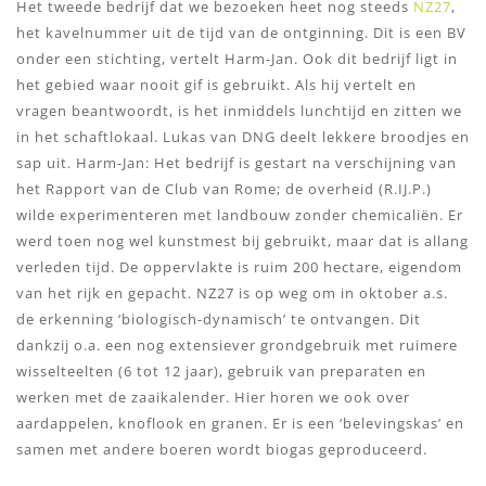
Het tweede bedrijf dat we bezoeken heet nog steeds
NZ27
,
het kavelnummer uit de tijd van de ontginning. Dit is een BV
onder een stichting, vertelt Harm-Jan. Ook dit bedrijf ligt in
het gebied waar nooit gif is gebruikt. Als hij vertelt en
vragen beantwoordt, is het inmiddels lunchtijd en zitten we
in het schaftlokaal. Lukas van DNG deelt lekkere broodjes en
sap uit. Harm-Jan: Het bedrijf is gestart na verschijning van
het Rapport van de Club van Rome; de overheid (R.IJ.P.)
wilde experimenteren met landbouw zonder chemicaliën. Er
werd toen nog wel kunstmest bij gebruikt, maar dat is allang
verleden tijd. De oppervlakte is ruim 200 hectare, eigendom
van het rijk en gepacht. NZ27 is op weg om in oktober a.s.
de erkenning ‘biologisch-dynamisch’ te ontvangen. Dit
dankzij o.a. een nog extensiever grondgebruik met ruimere
wisselteelten (6 tot 12 jaar), gebruik van preparaten en
werken met de zaaikalender. Hier horen we ook over
aardappelen, knoflook en granen. Er is een ‘belevingskas’ en
samen met andere boeren wordt biogas geproduceerd.