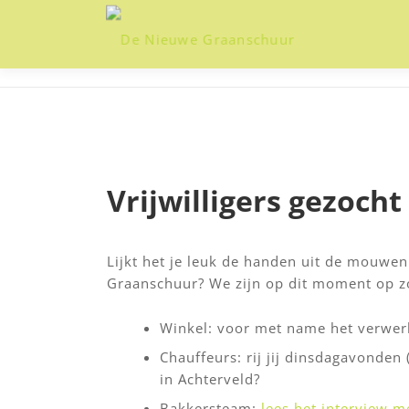
Ga
naar
de
inhoud
Vrijwilligers gezocht
Lijkt het je leuk de handen uit de mouwen
Graanschuur? We zijn op dit moment op zo
Winkel: voor met name het verwerk
Chauffeurs: rij jij dinsdagavonden
in Achterveld?
Bakkersteam:
lees het interview me