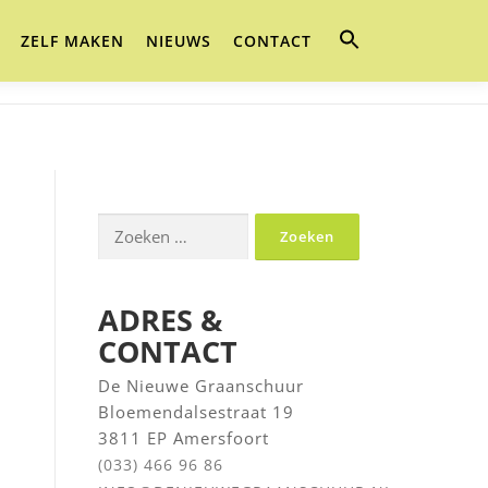
ZELF MAKEN
NIEUWS
CONTACT
Zoeken
naar:
ADRES &
CONTACT
De Nieuwe Graanschuur
Bloemendalsestraat 19
r
3811 EP Amersfoort
(033) 466 96 86