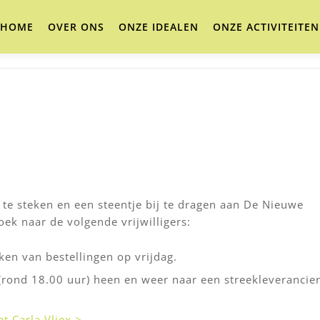
HOME
OVER ONS
ONZE IDEALEN
ONZE ACTIVITEITEN
 te steken en een steentje bij te dragen aan De Nieuwe
ek naar de volgende vrijwilligers:
en van bestellingen op vrijdag.
 (rond 18.00 uur) heen en weer naar een streekleverancie
t Carla Vliex >